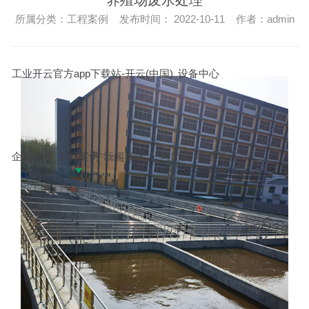
所属分类：工程案例 发布时间： 2022-10-11 作者：admin
工业开云官方app下载站-开云(中国)
设备中心
企业优势
工程案例
新闻资讯
公司简介
联系我们