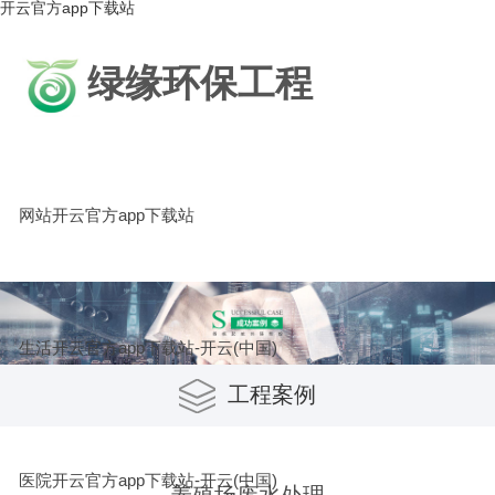
开云官方app下载站
绿缘环保工程
网站开云官方app下载站
生活开云官方app下载站-开云(中国)
工程案例
医院开云官方app下载站-开云(中国)
养殖场废水处理