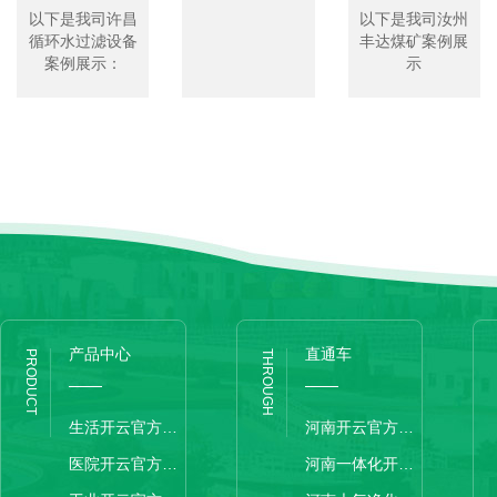
以下是我司许昌
以下是我司汝州
循环水过滤设备
丰达煤矿案例展
案例展示：
示
产品中心
直通车
PRODUCT
THROUGH
生活开云官方app下载站-开云(中国)
河南开云官方app下载站-开云(中国)
医院开云官方app下载站-开云(中国)
河南一体化开云官方app下载站-开云(中国)