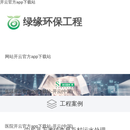
开云官方app下载站
绿缘环保工程
网站开云官方app下载站
生活开云官方app下载站-开云(中国)
工程案例
医院开云官方app下载站-开云(中国)
中牟县万滩镇李显吾村污水处理