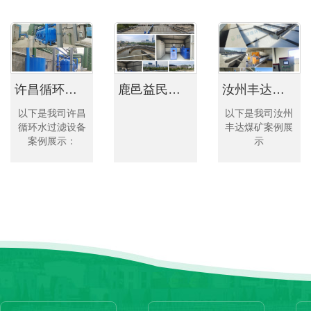
许昌循环水过滤设备案例
鹿邑益民污水处理厂扩容改造项目
汝州丰达煤矿案例
以下是我司许昌
以下是我司汝州
循环水过滤设备
丰达煤矿案例展
案例展示：
示