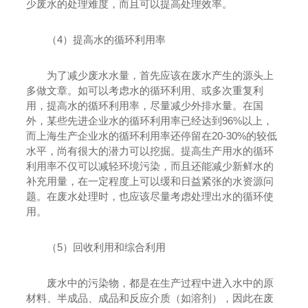
少废水的处理难度，而且可以提高处理效率。
（4）提高水的循环利用率
为了减少废水水量，首先应该在废水产生的源头上
多做文章。如可以考虑水的循环利用、或多次重复利
用，提高水的循环利用率，尽量减少外排水量。在国
外，某些先进企业水的循环利用率已经达到96%以上，
而上海生产企业水的循环利用率还停留在20-30%的较低
水平，尚有很大的潜力可以挖掘。提高生产用水的循环
利用率不仅可以减轻环境污染，而且还能减少新鲜水的
补充用量，在一定程度上可以缓和日益紧张的水资源问
题。在废水处理时，也应该尽量考虑处理出水的循环使
用。
（5）回收利用和综合利用
废水中的污染物，都是在生产过程中进入水中的原
材料、半成品、成品和反应介质（如溶剂），因此在废