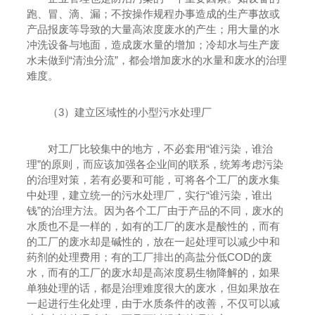
跑、冒、滴、漏；不按操作规程办事造成的生产事故或
产品报废等导致的大量高浓度废水的产生；用大量的水
冲洗设备与地面，造成废水量的增加；冷却水与生产废
水未做到“清浊分流”，都会增加废水的水量和废水的治理
难度。
（3）建立区域性的小型污水处理厂
对工厂比较集中的地方，不必套用“谁污染，谁治
理”的原则，而应该加强各企业间的联系，统筹考虑污染
的治理对策，若有必要和可能，可将各个工厂的废水集
中处理，建立统一的污水处理厂，实行“谁污染，谁出
钱”的治理方法。因为各个工厂由于产品的不同，废水的
水质也不是一样的，如有的工厂的废水是酸性的，而有
的工厂的废水却是碱性的，放在一起处理可以减少中和
药剂的处理费用；有的工厂排出的高盐分低COD的废
水，而有的工厂的废水却是高浓度易生物降解的，如果
单独处理的话，都是治理难度很大的废水，但如果放在
一起进行生化处理，由于水质条件的改善，不仅可以减