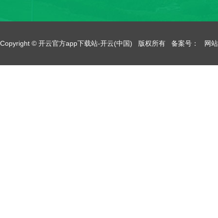
Copyright © 开云官方app下载站-开云(中国) 版权所有 备案号：
网站