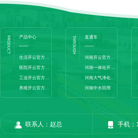
产品中心
直通车
PRODUCT
THROUGH
生活开云官方app下载站-开云(中国)
河南开云官方app下载站-开云(中国)
医院开云官方app下载站-开云(中国)
河南一体化开云官方app下载站-开云(中国)
工业开云官方app下载站-开云(中国)
河南大气净化设备
养殖开云官方app下载站-开云(中国)
河南中水回用
联系人：赵总
手机：13