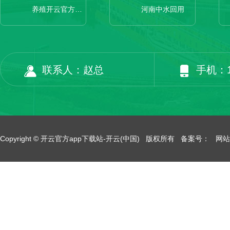
养殖开云官方app下载站-开云(中国)
河南中水回用
联系人：赵总
手机：13
Copyright © 开云官方app下载站-开云(中国) 版权所有 备案号：
网站