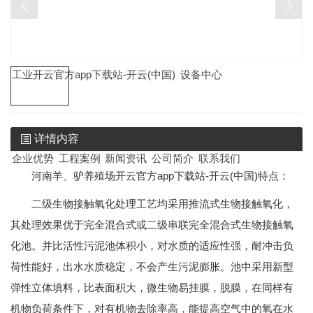
工业开云官方app下载站-开云(中国)
设备中心
详情内容
企业优势
工程案例
新闻资讯
公司简介
联系我们
河南羊、驴养殖场开云官方app下载站-开云(中国)特点：
二级生物接触氧化处理工艺均采用推流式生物接触氧化，
其处理效果优于完全混合式或二级串联完全混合式生物接触氧
化池。并比活性污泥池体积小，对水质的适应性强，耐冲击负
荷性能好，出水水质稳定，不会产生污泥膨胀。池中采用新型
弹性立体填料，比表面积大，微生物易挂膜，脱膜，在同样有
机物负荷条件下，对有机物去除率高，能提高空气中的氧在水