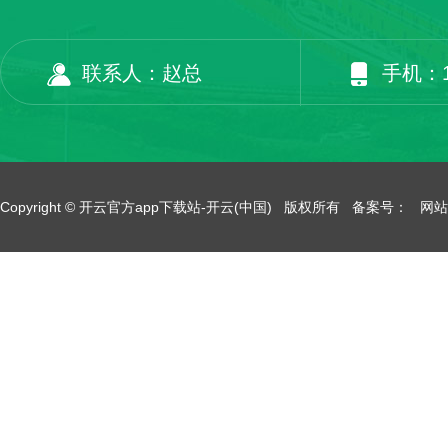
联系人：赵总
手机：13
Copyright © 开云官方app下载站-开云(中国) 版权所有 备案号：
网站