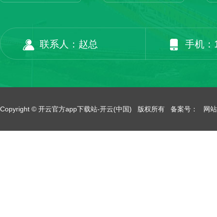
联系人：赵总
手机：13
Copyright © 开云官方app下载站-开云(中国) 版权所有 备案号：
网站