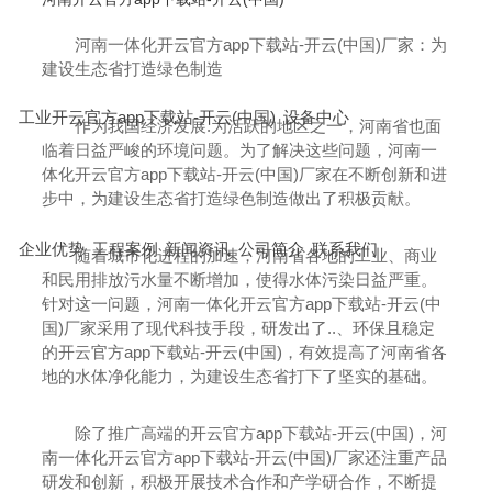
河南一体化开云官方app下载站-开云(中国)厂家：为
建设生态省打造绿色制造
工业开云官方app下载站-开云(中国)
设备中心
作为我国经济发展.为活跃的地区之一，河南省也面
临着日益严峻的环境问题。为了解决这些问题，河南一
体化开云官方app下载站-开云(中国)厂家在不断创新和进
步中，为建设生态省打造绿色制造做出了积极贡献。
企业优势
工程案例
新闻资讯
公司简介
联系我们
随着城市化进程的加速，河南省各地的工业、商业
和民用排放污水量不断增加，使得水体污染日益严重。
针对这一问题，河南一体化开云官方app下载站-开云(中
国)厂家采用了现代科技手段，研发出了..、环保且稳定
的开云官方app下载站-开云(中国)，有效提高了河南省各
地的水体净化能力，为建设生态省打下了坚实的基础。
除了推广高端的开云官方app下载站-开云(中国)，河
南一体化开云官方app下载站-开云(中国)厂家还注重产品
研发和创新，积极开展技术合作和产学研合作，不断提