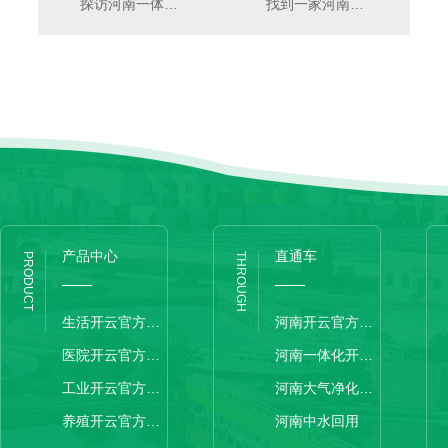
探访河南一体化开云官方app下载站-开云(中国)厂家，揭秘环保产业的发展之路
找到一家河南一体化开云官方app下载站-开云(中国)厂家，为环境保护贡献一份力量
产品中心
直通车
PRODUCT
THROUGH
生活开云官方app下载站-开云(中国)
河南开云官方app下载站-开云(中国)
医院开云官方app下载站-开云(中国)
河南一体化开云官方app下载站-开云(中国)
工业开云官方app下载站-开云(中国)
河南大气净化设备
养殖开云官方app下载站-开云(中国)
河南中水回用