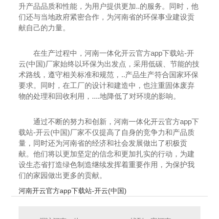
升产品品质和性能，为用户提供更加..的服务。同时，他
们还与当地政府紧密合作，为河南省的环保事业建设贡
献自己的力量。
在生产过程中，河南一体化开云官方app下载站-开
云(中国)厂家始终以环保为出发点，采用低碳、节能的技
术路线，遵守相关标准和规范，..产品生产符合国家环保
要求。同时，在工厂的设计和建造中，也注重固体废弃
物的处理和回收利用，....地降低了对环境的影响。
通过不断的努力和创新，河南一体化开云官方app下
载站-开云(中国)厂家不仅提高了自身的竞争力和产品质
量，同时还为河南省的经济和社会发展做出了积极贡
献。他们将以更加坚定的信念和更加扎实的行动，为建
设生态省打造绿色制造继续发挥着重要作用，为保护我
们的家园做出更多的贡献。
河南开云官方app下载站-开云(中国)