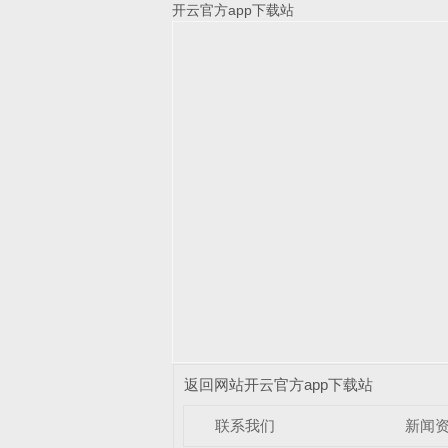
开云官方app下载站
返回网站开云官方app下载站
联系我们
新闻