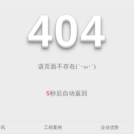
4
0
4
该页面不存在(´･ω･`)
5
秒后自动返回
资讯
工程案例
企业优势