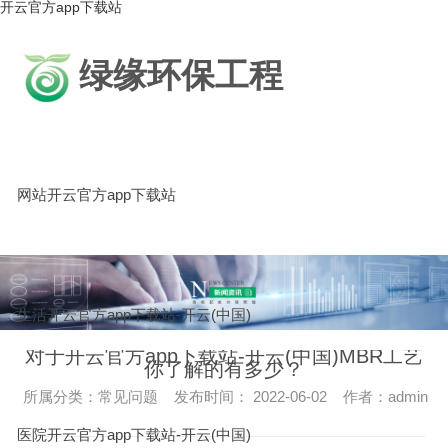
开云官方app下载站
绿缘环保工程
网站开云官方app下载站
生活开云官方app下载站-开云(中国)
对于开云官方app下载站-开云(中国)MBR工艺
你了解的有多少？
所属分类：常见问题 发布时间： 2022-06-02 作者：admin
医院开云官方app下载站-开云(中国)