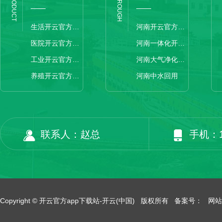
PRODUCT
THROUGH
生活开云官方app下载站-开云(中国)
河南开云官方app下载站-开云(中国)
医院开云官方app下载站-开云(中国)
河南一体化开云官方app下载站-开云(中国)
工业开云官方app下载站-开云(中国)
河南大气净化设备
养殖开云官方app下载站-开云(中国)
河南中水回用
联系人：赵总
手机：13
Copyright © 开云官方app下载站-开云(中国) 版权所有 备案号：
网站