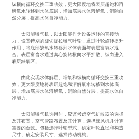
纵横向循环交换三重功效，更大限度地将表层超饱和溶
解氧水转移到水体底层，增加底层水体溶解氧，消除自
然分层，提高水体自净能力。
太阳能曝气机，以太阳能作为设备运转的直接动
力，设置特别的旋切提拉曝气叶轮，通过叶轮旋转提升
作用，将底部缺氧水转移到水体表面与表层富氧水混
合。表层富含水通过离心旋转横向水平扩散、纵向进入
底层缺氧区。
由此实现水体解层、增氧和纵横向循环交换三重功
效，更大限度地将表层超饱和溶解氧水转移到水体底
层，增加底层水体溶解氧，消除自然分层，提高水体自
净能力。
太阳能曝气机选用时，应该考虑空气扩散器的选择
及其布置，空气管路布置及其计算，选择鼓风机并计算
需要的台数。包括选择叶轮型式、确定叶轮直径和构造
尺寸、确定安装尺寸、选择传动机构。