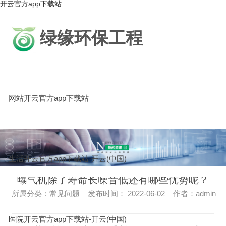
开云官方app下载站
绿缘环保工程
网站开云官方app下载站
生活开云官方app下载站-开云(中国)
曝气机除了寿命长噪音低还有哪些优势呢？
所属分类：常见问题 发布时间： 2022-06-02 作者：admin
医院开云官方app下载站-开云(中国)