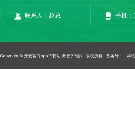
联系人：赵总
手机：13
Copyright © 开云官方app下载站-开云(中国) 版权所有 备案号：
网站