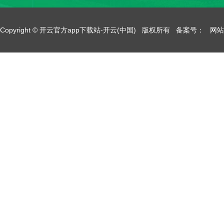
Copyright © 开云官方app下载站-开云(中国) 版权所有 备案号：
网站