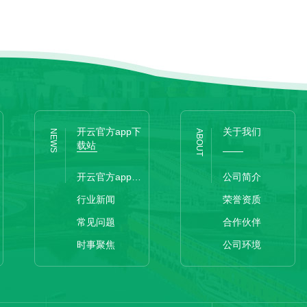
开云官方app下
关于我们
NEWS
ABOUT
载站
开云官方app下载站
公司简介
行业新闻
荣誉资质
常见问题
合作伙伴
时事聚焦
公司环境