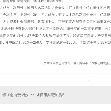
汇聚起全面推进美丽中国建设的磅礴力量。
组成员、副部长，监测大比武活动组委会副主任（执行主任）董保同出席
工会副主席、书记处书记、党组成员，监测大比武活动组委会副主任马璐
，人力资源社会保障部、共青团中央、市场监管总局有关负责同志出席开
武全国决赛是六部门时隔五年再次联合组织开展的一次重要赛事，分为
操作竞赛两部分，.终决出个人奖项与团体奖项。经过层层选拔，决赛共有
加，其中综合比武选手256人、专项比武选手128人。全部选手中，35岁以
卫生院开云官方app下载站-开云(中国)
卫生院开云官方app下载站-开云(中国)
文章摘自
生态环境部，以上内容不代表本公司观点
中原河南“减污增效”：中水回用实现资源循环利用