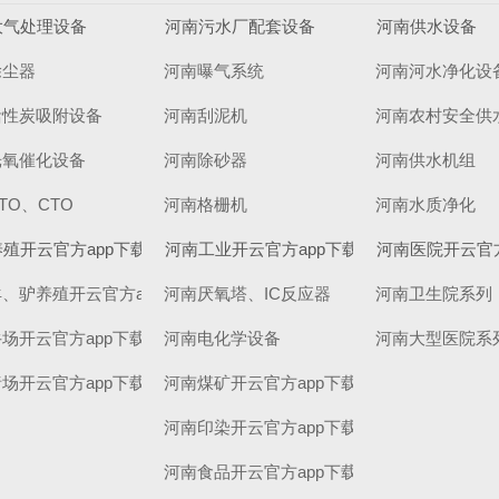
大气处理设备
河南污水厂配套设备
河南供水设备
除尘器
河南曝气系统
河南河水净化设
活性炭吸附设备
河南刮泥机
河南农村安全供
光氧催化设备
河南除砂器
河南供水机组
TO、CTO
河南格栅机
河南水质净化
殖开云官方app下载站-开云(中国)
河南工业开云官方app下载站-开云(中国)
河南医院开云官方
、驴养殖开云官方app下载站-开云(中国)
河南厌氧塔、IC反应器
河南卫生院系列
场开云官方app下载站-开云(中国)
河南电化学设备
河南大型医院系
场开云官方app下载站-开云(中国)
河南煤矿开云官方app下载站-开云(中国)
河南印染开云官方app下载站-开云(中国)
河南食品开云官方app下载站-开云(中国)