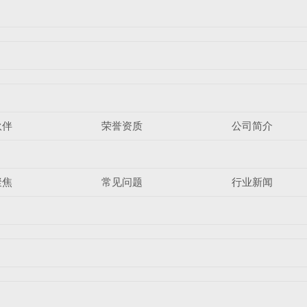
伙伴
荣誉资质
公司简介
聚焦
常见问题
行业新闻