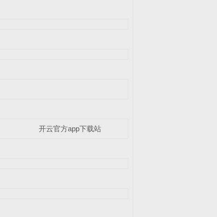
开云官方app下载站