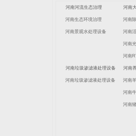
河南河流生态治理
河南
河南生态环境治理
河南
河南景观水处理设备
河南
河南
河南R
河南垃圾渗滤液处理设备
河南养
河南垃圾渗滤液处理设备
河南羊
河南牛
河南猪