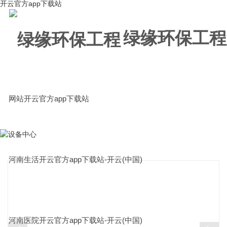
开云官方app下载站
绿缘环保工程
网站开云官方app下载站
河南生活开云官方app下载站-开云(中国)
河南医院开云官方app下载站-开云(中国)