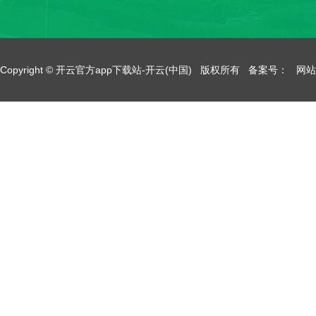
Copyright © 开云官方app下载站-开云(中国) 版权所有 备案号：
网站