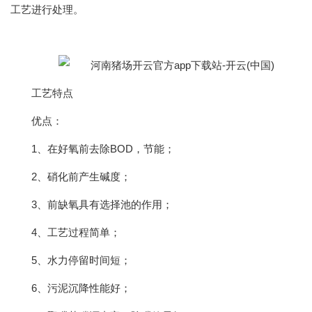
工艺进行处理。
工艺特点
优点：
1、在好氧前去除BOD，节能；
2、硝化前产生碱度；
3、前缺氧具有选择池的作用；
4、工艺过程简单；
5、水力停留时间短；
6、污泥沉降性能好；