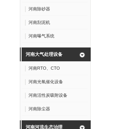
河南除砂器
河南刮泥机
河南曝气系统
河南大气处理设备
河南RTO、CTO
河南光氧催化设备
河南活性炭吸附设备
河南除尘器
河南河流生态治理