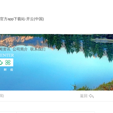
方app下载站-开云(中国)
闻资讯
公司简介
联系我们
国)
返回