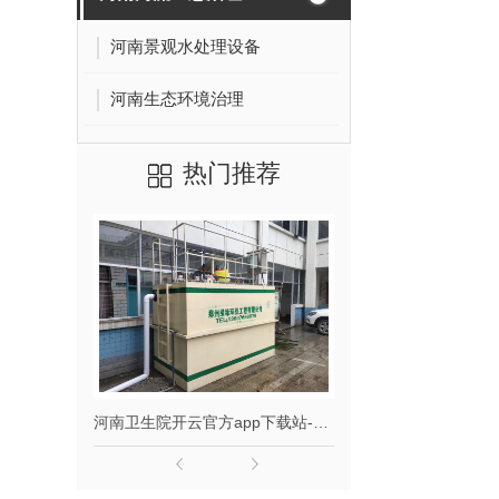
河南景观水处理设备
河南生态环境治理
热门推荐
河南卫生院开云官方app下载站-开云(中国)