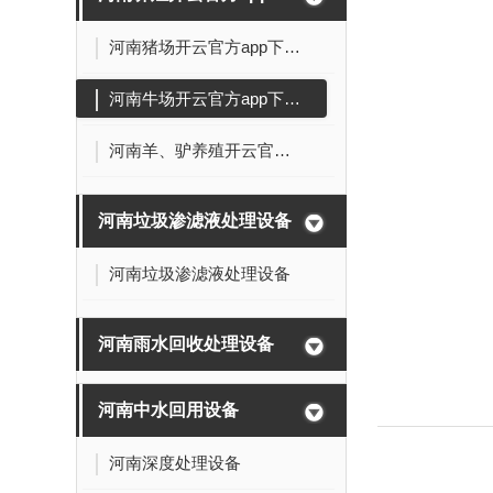
河南猪场开云官方app下载站-开云(中国)
河南牛场开云官方app下载站-开云(中国)
河南羊、驴养殖开云官方app下载站-开云(中国)
河南垃圾渗滤液处理设备
河南垃圾渗滤液处理设备
河南雨水回收处理设备
河南中水回用设备
河南深度处理设备