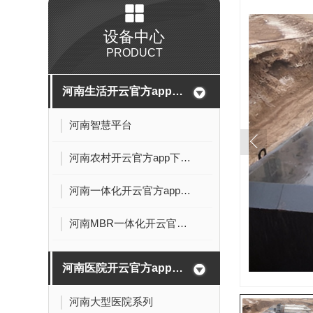
设备中心
PRODUCT
河南生活开云官方app下载站-开云(中国)
河南智慧平台
河南农村开云官方app下载站-开云(中国)
河南一体化开云官方app下载站-开云(中国)
河南MBR一体化开云官方app下载站-开云(中国)
河南医院开云官方app下载站-开云(中国)
河南大型医院系列