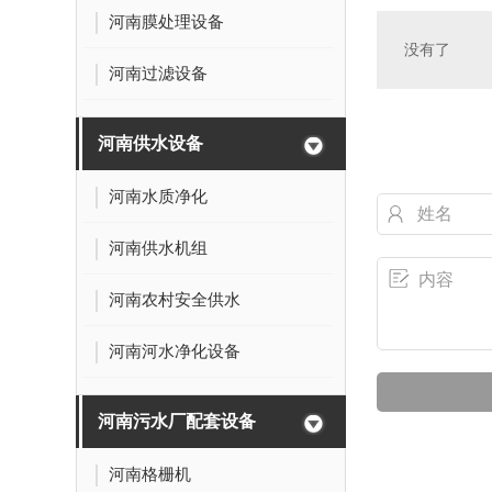
河南膜处理设备
没有了
河南过滤设备
河南供水设备
河南水质净化
河南供水机组
河南农村安全供水
河南河水净化设备
河南污水厂配套设备
河南格栅机