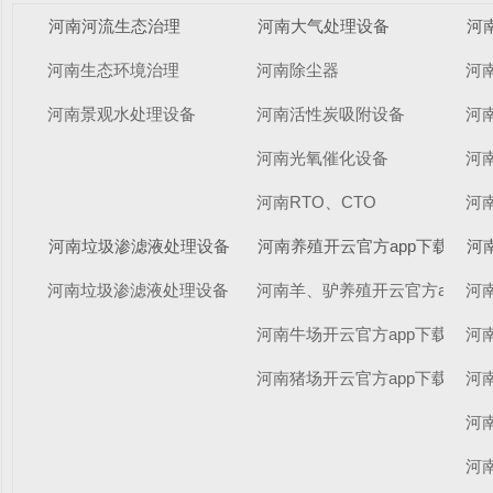
河南河流生态治理
河南大气处理设备
河
河南生态环境治理
河南除尘器
河
河南景观水处理设备
河南活性炭吸附设备
河
河南光氧催化设备
河
河南RTO、CTO
河
河南垃圾渗滤液处理设备
河南养殖开云官方app下载站-开
河
河南垃圾渗滤液处理设备
河南羊、驴养殖开云官方app下载
河
河南牛场开云官方app下载站-开云
河
河南猪场开云官方app下载站-开云
河
河
河