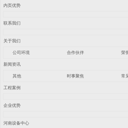
内页优势
联系我们
关于我们
公司环境
合作伙伴
荣
新闻资讯
其他
时事聚焦
常
工程案例
企业优势
河南设备中心