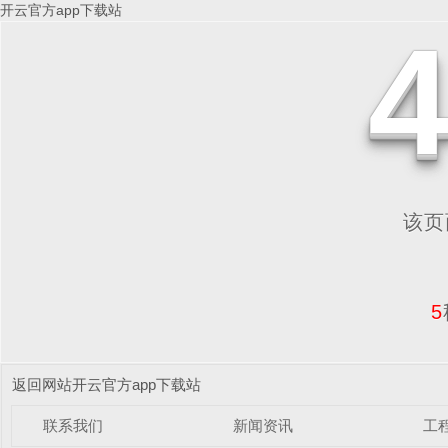
开云官方app下载站
该页面
5
返回网站开云官方app下载站
联系我们
新闻资讯
工