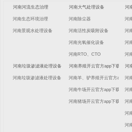
河南河流生态治理
河南大气处理设备
河
河南生态环境治理
河南除尘器
河
河南景观水处理设备
河南活性炭吸附设备
河
河南光氧催化设备
河
河南RTO、CTO
河
河南垃圾渗滤液处理设备
河南养殖开云官方app下载站-开
河
河南垃圾渗滤液处理设备
河南羊、驴养殖开云官方app下载
河
河南牛场开云官方app下载站-开云
河
河南猪场开云官方app下载站-开云
河
河
河