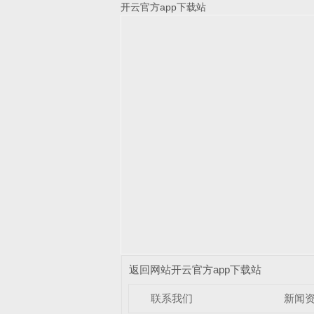
开云官方app下载站
返回网站开云官方app下载站
联系我们
新闻