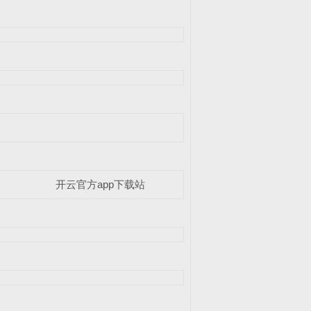
开云官方app下载站