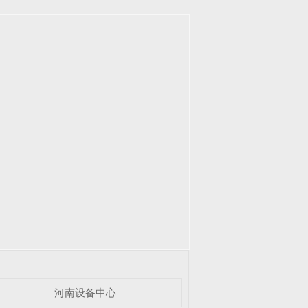
河南设备中心