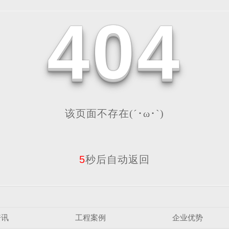
4
0
4
该页面不存在(´･ω･`)
5
秒后自动返回
资讯
工程案例
企业优势