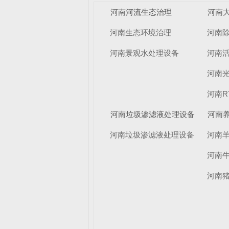
河南河流生态治理
河南
河南生态环境治理
河南
河南景观水处理设备
河南
河南
河南R
河南垃圾渗滤液处理设备
河南养
河南垃圾渗滤液处理设备
河南羊
河南牛
河南猪