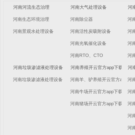
河南河流生态治理
河南大气处理设备
河
河南生态环境治理
河南除尘器
河
河南景观水处理设备
河南活性炭吸附设备
河
河南光氧催化设备
河
河南RTO、CTO
河
河南垃圾渗滤液处理设备
河南养殖开云官方app下载站-开
河
河南垃圾渗滤液处理设备
河南羊、驴养殖开云官方app下载
河
河南牛场开云官方app下载站-开云
河
河南猪场开云官方app下载站-开云
河
河
河