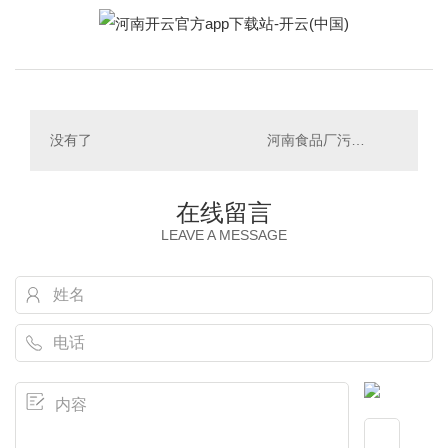
没有了
河南食品厂污水处理项目
在线留言
LEAVE A MESSAGE