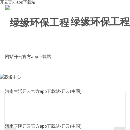
开云官方app下载站
绿缘环保工程
网站开云官方app下载站
河南生活开云官方app下载站-开云(中国)
河南医院开云官方app下载站-开云(中国)