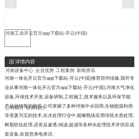
河南工业开云官方app下载站-开云(中国)
详情内容
河南设备中心
企业优势
工程案例
新闻资讯
河南一体化开云官方app下载站-开云(中国)推荐郑州绿缘,我司专
业从事河南一体化开云官方app下载站-开云(中国),河南大气净化
设备,环保技术开发,设备研制,工程施工,技术服务以及环保节能
产品的销售安装等,公司掌握了多种河南中水回用,生物能源利用
公司简介
联系我们
等变废为宝的技术,在水处理行业中,能够熟练应用传统水质处理,
树脂软化处理,还有反渗透,纳滤,超滤等各种水处理技术并供应成
套设备,欢迎您来电来访.